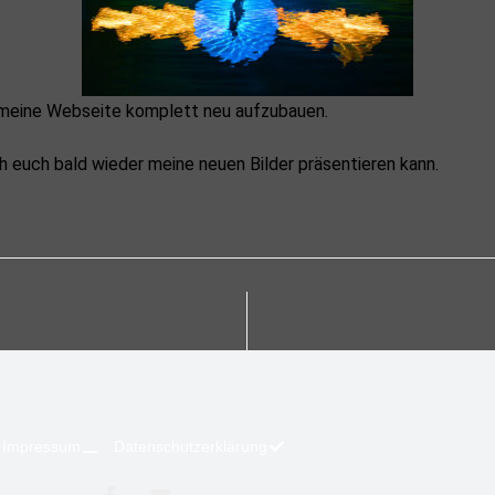
meine Webseite komplett neu aufzubauen.
ch euch bald wieder meine neuen Bilder präsentieren kann.
Impressum
Datenschutzerklärung