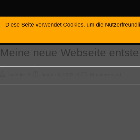
Diese Seite verwendet Cookies, um die Nutzerfreundl
home
über uns
Lightpainting
Meine neue Webseite entste
joachim
August 6, 2023
Uncategorized